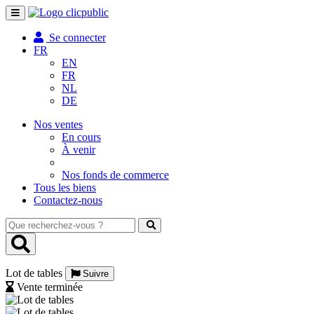
Toggle
navigation
Se connecter
FR
EN
FR
NL
DE
Nos ventes
En cours
À venir
Nos fonds de commerce
Tous les biens
Contactez-nous
Que
recherchez-
vous
?
Lot de tables
Suivre
Vente terminée