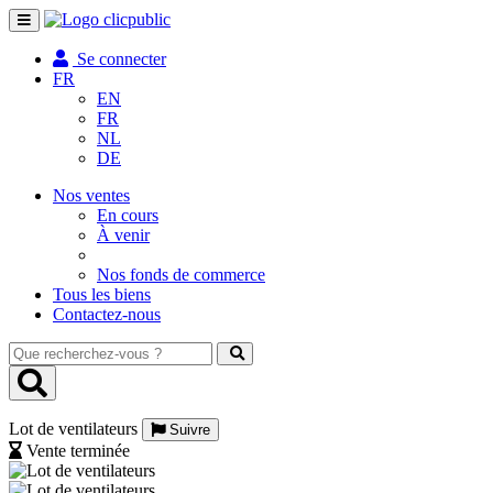
Toggle
navigation
Se connecter
FR
EN
FR
NL
DE
Nos ventes
En cours
À venir
Nos fonds de commerce
Tous les biens
Contactez-nous
Que
recherchez-
vous
?
Lot de ventilateurs
Suivre
Vente terminée