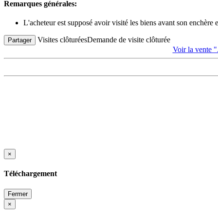
Remarques générales:
L'acheteur est supposé avoir visité les biens avant son enchère
Visites clôturées
Demande de visite clôturée
Partager
Voir la ven
×
Téléchargement
Fermer
×