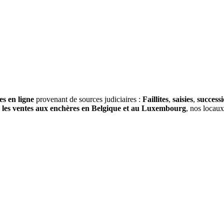
es en ligne
provenant de sources judiciaires :
Faillites
,
saisies
,
success
s
les ventes aux enchères en Belgique et au Luxembourg
, nos locau