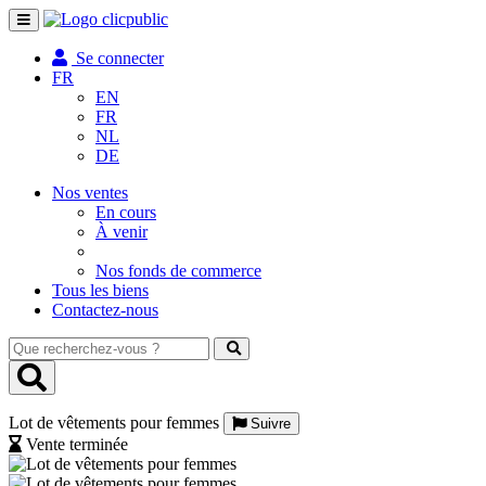
Toggle
navigation
Se connecter
FR
EN
FR
NL
DE
Nos ventes
En cours
À venir
Nos fonds de commerce
Tous les biens
Contactez-nous
Que
recherchez-
vous
?
Lot de vêtements pour femmes
Suivre
Vente terminée