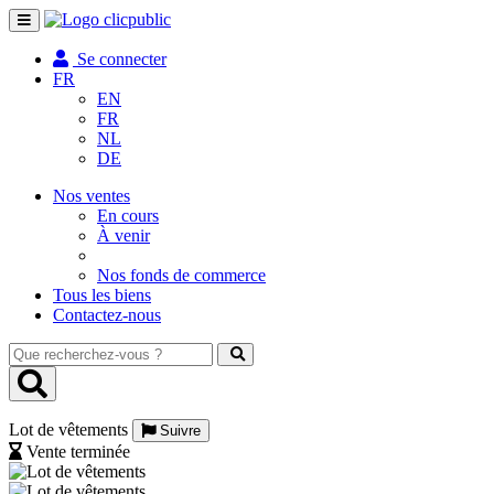
Toggle
navigation
Se connecter
FR
EN
FR
NL
DE
Nos ventes
En cours
À venir
Nos fonds de commerce
Tous les biens
Contactez-nous
Que
recherchez-
vous
?
Lot de vêtements
Suivre
Vente terminée