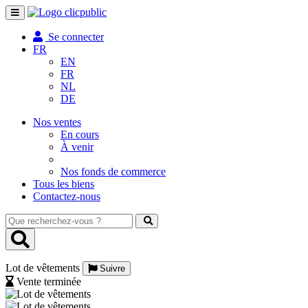
Toggle
navigation
Se connecter
FR
EN
FR
NL
DE
Nos ventes
En cours
À venir
Nos fonds de commerce
Tous les biens
Contactez-nous
Que
recherchez-
vous
?
Lot de vêtements
Suivre
Vente terminée