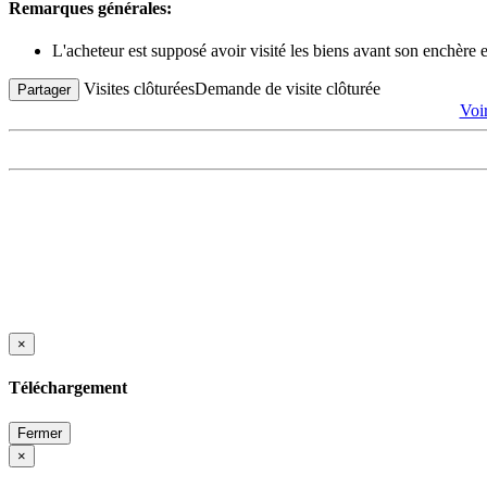
Remarques générales:
L'acheteur est supposé avoir visité les biens avant son enchère
Visites clôturées
Demande de visite clôturée
Partager
Voi
×
Téléchargement
Fermer
×