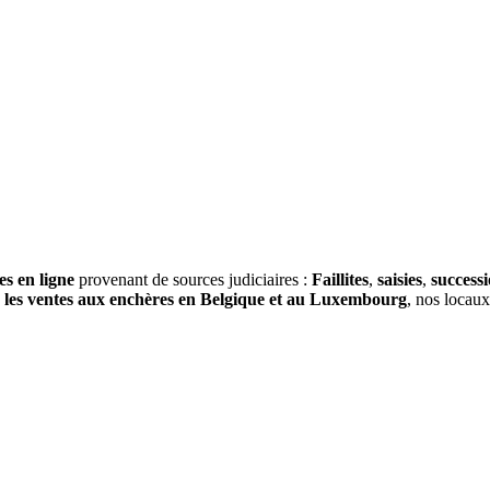
es en ligne
provenant de sources judiciaires :
Faillites
,
saisies
,
success
s
les ventes aux enchères en Belgique et au Luxembourg
, nos locau