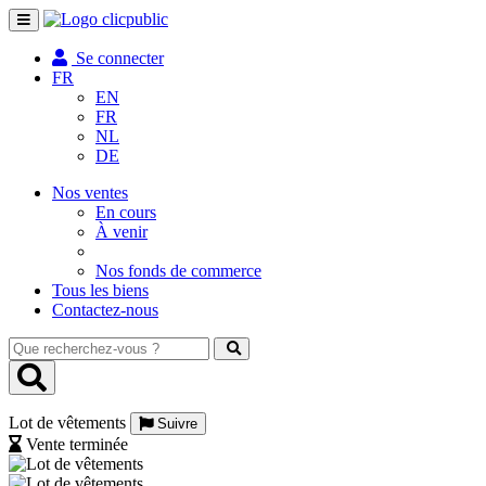
Toggle
navigation
Se connecter
FR
EN
FR
NL
DE
Nos ventes
En cours
À venir
Nos fonds de commerce
Tous les biens
Contactez-nous
Que
recherchez-
vous
?
Lot de vêtements
Suivre
Vente terminée