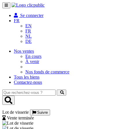
Toggle
navigation
Se connecter
FR
EN
FR
NL
DE
Nos ventes
En cours
À venir
Nos fonds de commerce
Tous les biens
Contactez-nous
Que
recherchez-
vous
?
Lot de visserie
Suivre
Vente terminée