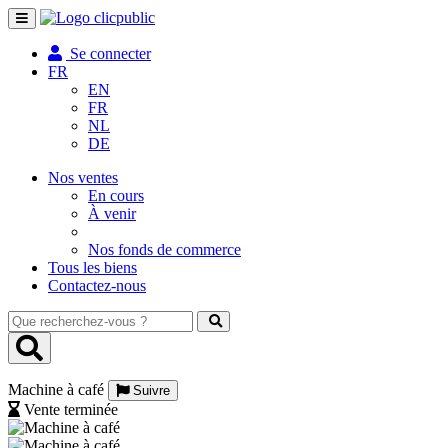
Toggle
navigation
Se connecter
FR
EN
FR
NL
DE
Nos ventes
En cours
À venir
Nos fonds de commerce
Tous les biens
Contactez-nous
Que
recherchez-
vous
?
Machine à café
Suivre
Vente terminée