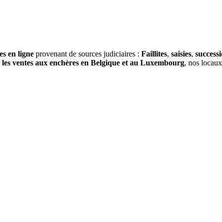
es en ligne
provenant de sources judiciaires :
Faillites
,
saisies
,
success
s
les ventes aux enchères en Belgique et au Luxembourg
, nos locau