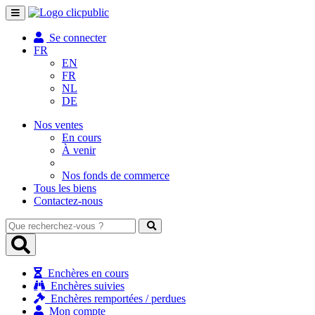
Toggle
navigation
Se connecter
FR
EN
FR
NL
DE
Nos ventes
En cours
À venir
Nos fonds de commerce
Tous les biens
Contactez-nous
Que
recherchez-
vous
?
Enchères en cours
Enchères suivies
Enchères remportées / perdues
Mon compte