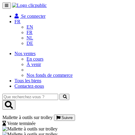
Toggle
navigation
Se connecter
FR
EN
FR
NL
DE
Nos ventes
En cours
À venir
Nos fonds de commerce
Tous les biens
Contactez-nous
Que
recherchez-
vous
?
Mallette à outils sur trolley
Suivre
Vente terminée