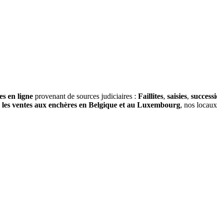
es en ligne
provenant de sources judiciaires :
Faillites
,
saisies
,
success
s
les ventes aux enchères en Belgique et au Luxembourg
, nos locau