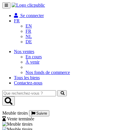
Toggle
navigation
Se connecter
FR
EN
FR
NL
DE
Nos ventes
En cours
À venir
Nos fonds de commerce
Tous les biens
Contactez-nous
Que
recherchez-
vous
?
Meuble tiroirs
Suivre
Vente terminée