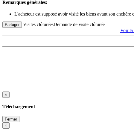
Remarques générales:
L'acheteur est supposé avoir visité les biens avant son enchère
Visites clôturées
Demande de visite clôturée
Partager
Voir l
×
Téléchargement
Fermer
×