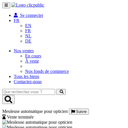
Toggle
navigation
Se connecter
FR
EN
FR
NL
DE
Nos ventes
En cours
À venir
Nos fonds de commerce
Tous les biens
Contactez-nous
Que
recherchez-
vous
?
Meuleuse automatique pour opticien
Suivre
Vente terminée