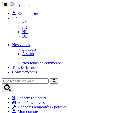
Toggle
navigation
Se connecter
FR
EN
FR
NL
DE
Nos ventes
En cours
À venir
Nos fonds de commerce
Tous les biens
Contactez-nous
Que
recherchez-
vous
?
Enchères en cours
Enchères suivies
Enchères remportées / perdues
Mon compte