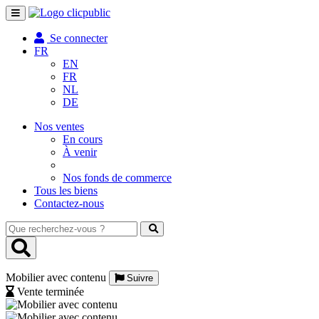
Toggle
navigation
Se connecter
FR
EN
FR
NL
DE
Nos ventes
En cours
À venir
Nos fonds de commerce
Tous les biens
Contactez-nous
Que
recherchez-
vous
?
Mobilier avec contenu
Suivre
Vente terminée