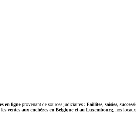
es en ligne
provenant de sources judiciaires :
Faillites
,
saisies
,
success
s
les ventes aux enchères en Belgique et au Luxembourg
, nos locau