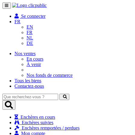
Toggle
navigation
Se connecter
FR
EN
FR
NL
DE
Nos ventes
En cours
À venir
Nos fonds de commerce
Tous les biens
Contactez-nous
Que
recherchez-
vous
?
Enchères en cours
Enchères suivies
Enchères remportées / perdues
Mon compte