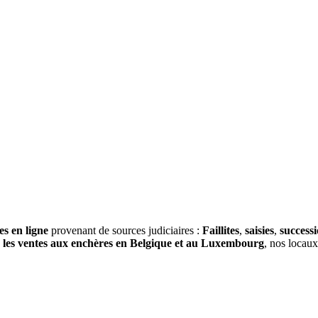
es en ligne
provenant de sources judiciaires :
Faillites
,
saisies
,
success
s
les ventes aux enchères en Belgique et au Luxembourg
, nos locau