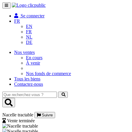
Toggle
navigation
Se connecter
FR
EN
FR
NL
DE
Nos ventes
En cours
À venir
Nos fonds de commerce
Tous les biens
Contactez-nous
Que
recherchez-
vous
?
Nacelle tractable
Suivre
Vente terminée