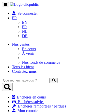
Toggle
navigation
Se connecter
FR
EN
FR
NL
DE
Nos ventes
En cours
À venir
Nos fonds de commerce
Tous les biens
Contactez-nous
Que
recherchez-
vous
?
Enchères en cours
Enchères suivies
Enchères remportées / perdues
Mon compte