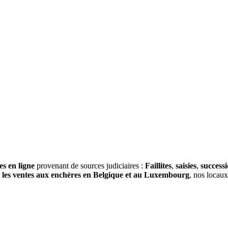
es en ligne
provenant de sources judiciaires :
Faillites
,
saisies
,
success
s
les ventes aux enchères en Belgique et au Luxembourg
, nos locau