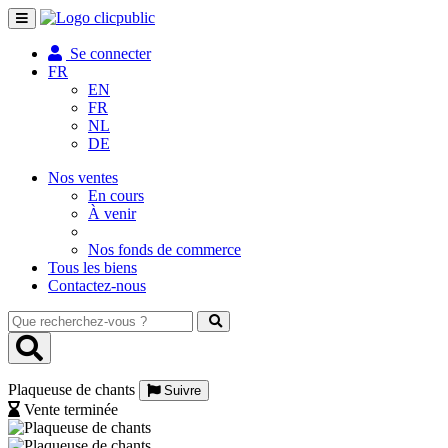
Toggle
navigation
Se connecter
FR
EN
FR
NL
DE
Nos ventes
En cours
À venir
Nos fonds de commerce
Tous les biens
Contactez-nous
Que
recherchez-
vous
?
Plaqueuse de chants
Suivre
Vente terminée