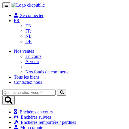
Toggle
navigation
Se connecter
FR
EN
FR
NL
DE
Nos ventes
En cours
À venir
Nos fonds de commerce
Tous les biens
Contactez-nous
Que
recherchez-
vous
?
Enchères en cours
Enchères suivies
Enchères remportées / perdues
Mon compte