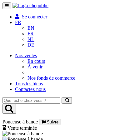
Toggle
navigation
Se connecter
FR
EN
FR
NL
DE
Nos ventes
En cours
À venir
Nos fonds de commerce
Tous les biens
Contactez-nous
Que
recherchez-
vous
?
Ponceuse à bande
Suivre
Vente terminée