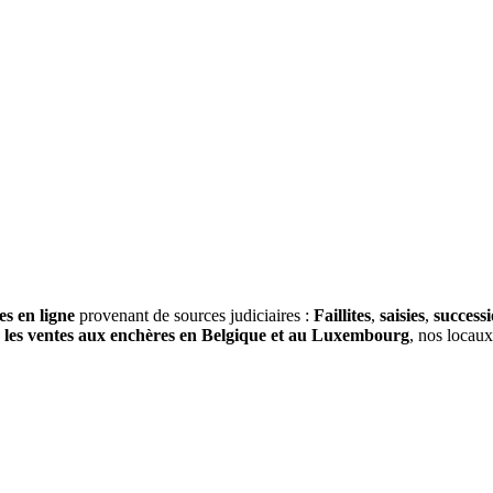
es en ligne
provenant de sources judiciaires :
Faillites
,
saisies
,
success
s
les ventes aux enchères en Belgique et au Luxembourg
, nos locau