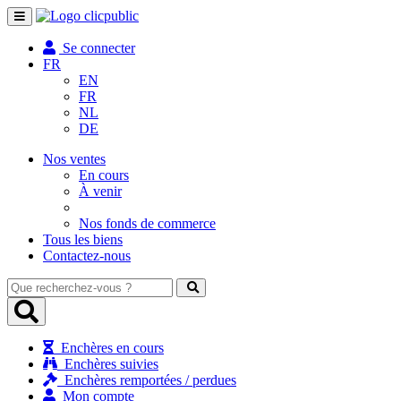
Toggle
navigation
Se connecter
FR
EN
FR
NL
DE
Nos ventes
En cours
À venir
Nos fonds de commerce
Tous les biens
Contactez-nous
Que
recherchez-
vous
?
Enchères en cours
Enchères suivies
Enchères remportées / perdues
Mon compte