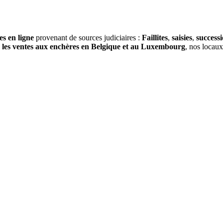
es en ligne
provenant de sources judiciaires :
Faillites
,
saisies
,
success
s
les ventes aux enchères en Belgique et au Luxembourg
, nos locau