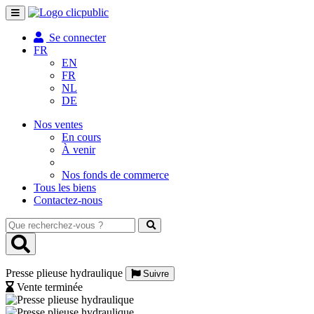
Toggle
navigation
Se connecter
FR
EN
FR
NL
DE
Nos ventes
En cours
À venir
Nos fonds de commerce
Tous les biens
Contactez-nous
Que
recherchez-
vous
?
Presse plieuse hydraulique
Suivre
Vente terminée