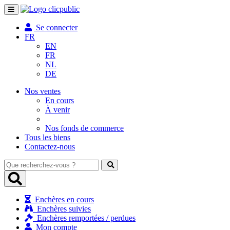
Toggle
navigation
Se connecter
FR
EN
FR
NL
DE
Nos ventes
En cours
À venir
Nos fonds de commerce
Tous les biens
Contactez-nous
Que
recherchez-
vous
?
Enchères en cours
Enchères suivies
Enchères remportées / perdues
Mon compte