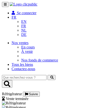
Toggle
navigation
Se connecter
FR
EN
FR
NL
DE
Nos ventes
En cours
À venir
Nos fonds de commerce
Tous les biens
Contactez-nous
Que
recherchez-
vous
?
Réfrigérateur
Suivre
Vente terminée