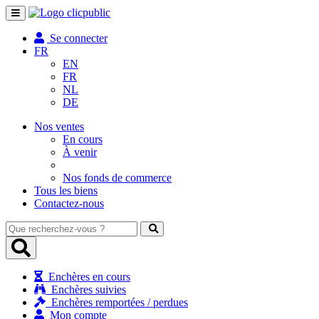
Toggle
navigation
Se connecter
FR
EN
FR
NL
DE
Nos ventes
En cours
À venir
Nos fonds de commerce
Tous les biens
Contactez-nous
Que
recherchez-
vous
?
Enchères en cours
Enchères suivies
Enchères remportées / perdues
Mon compte