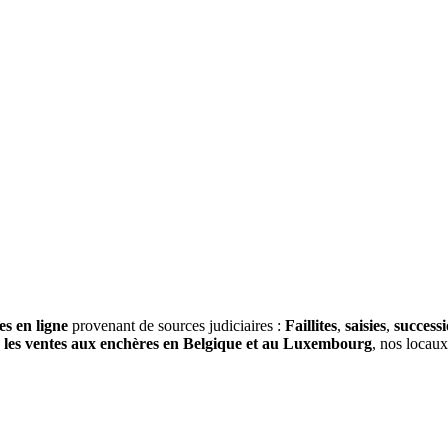
es en ligne
provenant de sources judiciaires :
Faillites
,
saisies
,
success
s
les ventes aux enchères en Belgique et au Luxembourg
, nos locau