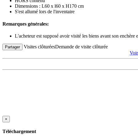
HORS contenu
Dimensions : L60 x l60 x H170 cm
S'est allumé lors de l'inventaire
Remarques générales:
L'acheteur est supposé avoir visité les biens avant son enchère
Visites clôturées
Demande de visite clôturée
Partager
Voi
×
Téléchargement