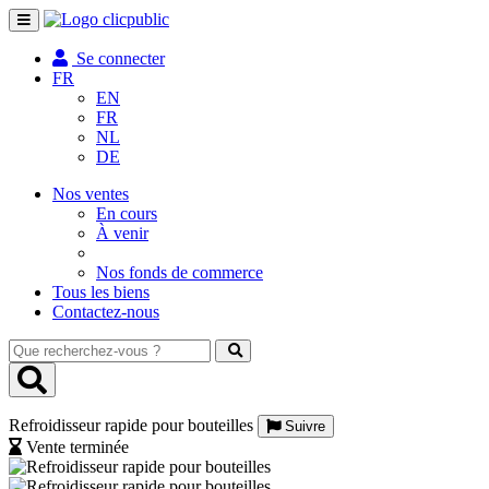
Toggle
navigation
Se connecter
FR
EN
FR
NL
DE
Nos ventes
En cours
À venir
Nos fonds de commerce
Tous les biens
Contactez-nous
Que
recherchez-
vous
?
Refroidisseur rapide pour bouteilles
Suivre
Vente terminée