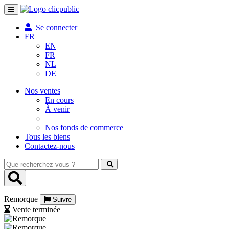
Toggle
navigation
Se connecter
FR
EN
FR
NL
DE
Nos ventes
En cours
À venir
Nos fonds de commerce
Tous les biens
Contactez-nous
Que
recherchez-
vous
?
Remorque
Suivre
Vente terminée