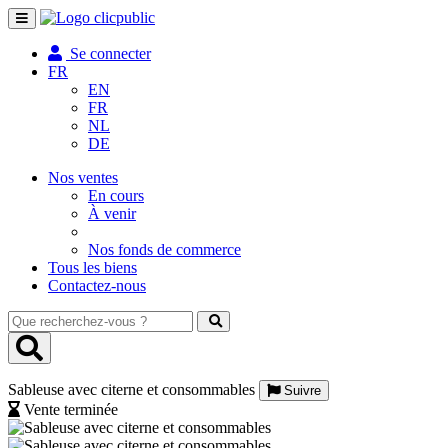
Toggle
navigation
Se connecter
FR
EN
FR
NL
DE
Nos ventes
En cours
À venir
Nos fonds de commerce
Tous les biens
Contactez-nous
Que
recherchez-
vous
?
Sableuse avec citerne et consommables
Suivre
Vente terminée