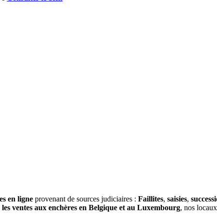
es en ligne
provenant de sources judiciaires :
Faillites
,
saisies
,
success
s
les ventes aux enchères en Belgique et au Luxembourg
, nos locau