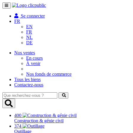
Toggle
navigation
Se connecter
FR
EN
FR
NL
DE
Nos ventes
En cours
À venir
Nos fonds de commerce
Tous les biens
Contactez-nous
Que
recherchez-
vous
?
400
Construction & génie civil
374
Outillage