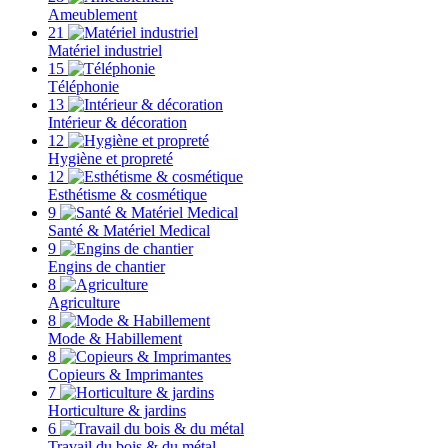
Ameublement
21
Matériel industriel
15
Téléphonie
13
Intérieur & décoration
12
Hygiène et propreté
12
Esthétisme & cosmétique
9
Santé & Matériel Medical
9
Engins de chantier
8
Agriculture
8
Mode & Habillement
8
Copieurs & Imprimantes
7
Horticulture & jardins
6
Travail du bois & du métal