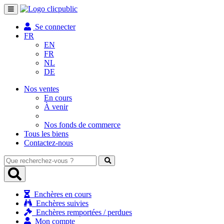
Toggle
navigation
Se connecter
FR
EN
FR
NL
DE
Nos ventes
En cours
À venir
Nos fonds de commerce
Tous les biens
Contactez-nous
Que
recherchez-
vous
?
Enchères en cours
Enchères suivies
Enchères remportées / perdues
Mon compte