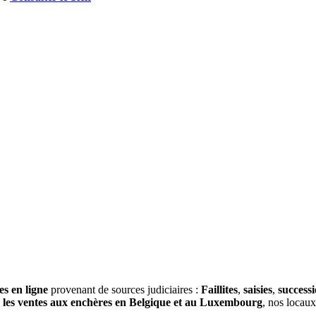
es en ligne
provenant de sources judiciaires :
Faillites
,
saisies
,
success
s
les ventes aux enchères en Belgique et au Luxembourg
, nos locau