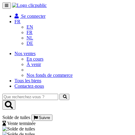
Toggle
navigation
Se connecter
FR
EN
FR
NL
DE
Nos ventes
En cours
À venir
Nos fonds de commerce
Tous les biens
Contactez-nous
Que
recherchez-
vous
?
Solde de tuiles
Suivre
Vente terminée