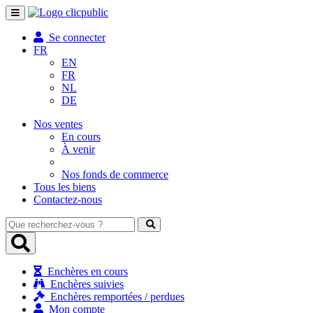
Toggle
navigation
Se connecter
FR
EN
FR
NL
DE
Nos ventes
En cours
À venir
Nos fonds de commerce
Tous les biens
Contactez-nous
Que
recherchez-
vous
?
Enchères en cours
Enchères suivies
Enchères remportées / perdues
Mon compte