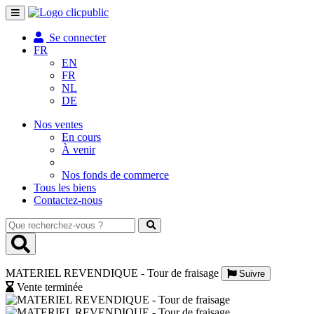
Toggle
navigation
Se connecter
FR
EN
FR
NL
DE
Nos ventes
En cours
À venir
Nos fonds de commerce
Tous les biens
Contactez-nous
Que
recherchez-
vous
?
MATERIEL REVENDIQUE - Tour de fraisage
Suivre
Vente terminée