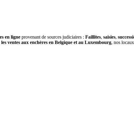
es en ligne
provenant de sources judiciaires :
Faillites
,
saisies
,
success
s
les ventes aux enchères en Belgique et au Luxembourg
, nos locau