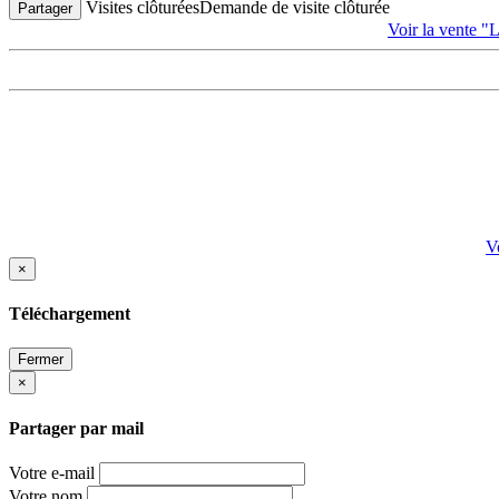
Visites clôturées
Demande de visite clôturée
Partager
Voir la vent
V
×
Téléchargement
Fermer
×
Partager par mail
Votre e-mail
Votre nom