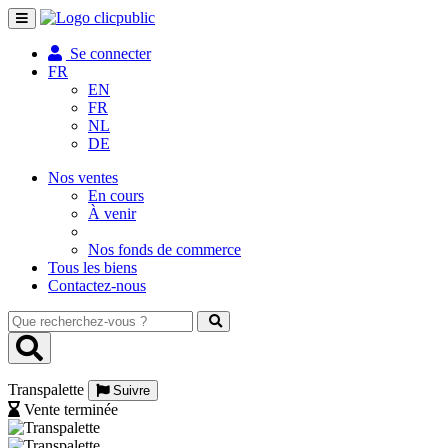
Toggle
navigation
Se connecter
FR
EN
FR
NL
DE
Nos ventes
En cours
À venir
Nos fonds de commerce
Tous les biens
Contactez-nous
Que
recherchez-
vous
?
Transpalette
Suivre
Vente terminée