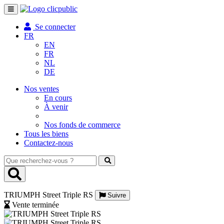
Toggle
navigation
Se connecter
FR
EN
FR
NL
DE
Nos ventes
En cours
À venir
Nos fonds de commerce
Tous les biens
Contactez-nous
Que
recherchez-
vous
?
TRIUMPH Street Triple RS
Suivre
Vente terminée