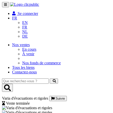
Toggle
navigation
Se connecter
FR
EN
FR
NL
DE
Nos ventes
En cours
À venir
Nos fonds de commerce
Tous les biens
Contactez-nous
Que
recherchez-
vous
?
Varia d'évacuations et rigoles
Suivre
Vente terminée