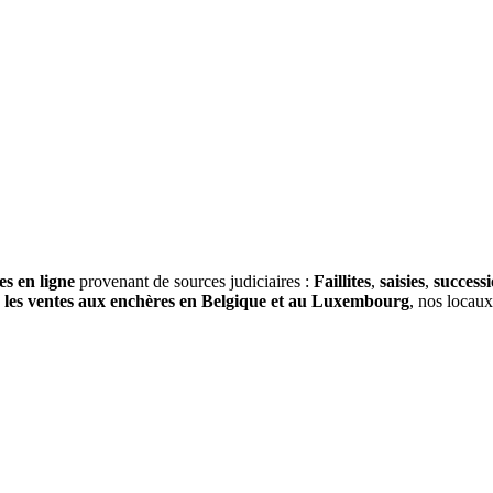
es en ligne
provenant de sources judiciaires :
Faillites
,
saisies
,
success
s
les ventes aux enchères en Belgique et au Luxembourg
, nos locau