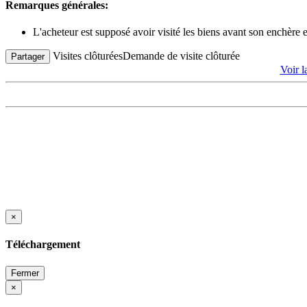
Remarques générales:
L'acheteur est supposé avoir visité les biens avant son enchère
Visites clôturées
Demande de visite clôturée
Partager
Voir 
×
Téléchargement
Fermer
×