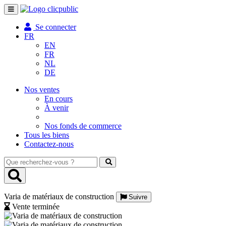
Toggle
navigation
Se connecter
FR
EN
FR
NL
DE
Nos ventes
En cours
À venir
Nos fonds de commerce
Tous les biens
Contactez-nous
Que
recherchez-
vous
?
Varia de matériaux de construction
Suivre
Vente terminée