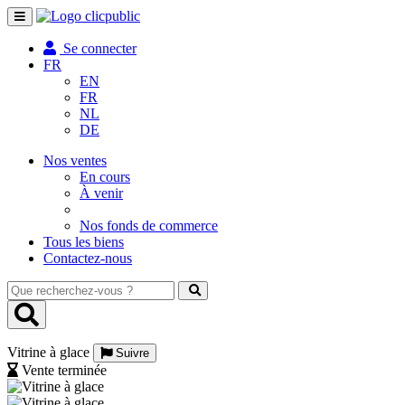
Toggle
navigation
Se connecter
FR
EN
FR
NL
DE
Nos ventes
En cours
À venir
Nos fonds de commerce
Tous les biens
Contactez-nous
Que
recherchez-
vous
?
Vitrine à glace
Suivre
Vente terminée