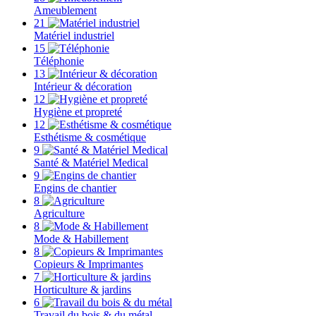
Ameublement
21
Matériel industriel
15
Téléphonie
13
Intérieur & décoration
12
Hygiène et propreté
12
Esthétisme & cosmétique
9
Santé & Matériel Medical
9
Engins de chantier
8
Agriculture
8
Mode & Habillement
8
Copieurs & Imprimantes
7
Horticulture & jardins
6
Travail du bois & du métal