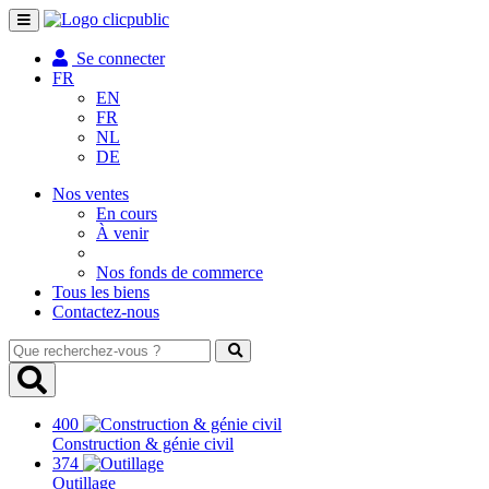
Toggle
navigation
Se connecter
FR
EN
FR
NL
DE
Nos ventes
En cours
À venir
Nos fonds de commerce
Tous les biens
Contactez-nous
Que
recherchez-
vous
?
400
Construction & génie civil
374
Outillage