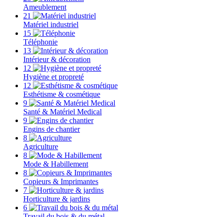
Ameublement
21
Matériel industriel
15
Téléphonie
13
Intérieur & décoration
12
Hygiène et propreté
12
Esthétisme & cosmétique
9
Santé & Matériel Medical
9
Engins de chantier
8
Agriculture
8
Mode & Habillement
8
Copieurs & Imprimantes
7
Horticulture & jardins
6
Travail du bois & du métal