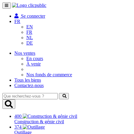
Toggle
navigation
Se connecter
FR
EN
FR
NL
DE
Nos ventes
En cours
À venir
Nos fonds de commerce
Tous les biens
Contactez-nous
Que
recherchez-
vous
?
400
Construction & génie civil
374
Outillage