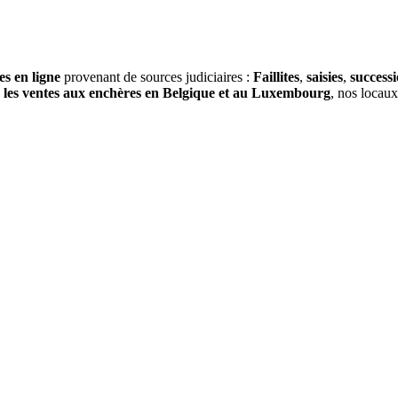
es en ligne
provenant de sources judiciaires :
Faillites
,
saisies
,
success
s
les ventes aux enchères en Belgique et au Luxembourg
, nos locau