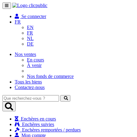
Toggle
navigation
Se connecter
FR
EN
FR
NL
DE
Nos ventes
En cours
À venir
Nos fonds de commerce
Tous les biens
Contactez-nous
Que
recherchez-
vous
?
Enchères en cours
Enchères suivies
Enchères remportées / perdues
Mon compte