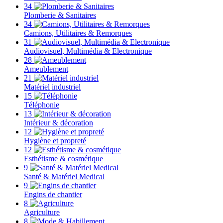
34
Plomberie & Sanitaires
34
Camions, Utilitaires & Remorques
31
Audiovisuel, Multimédia & Electronique
28
Ameublement
21
Matériel industriel
15
Téléphonie
13
Intérieur & décoration
12
Hygiène et propreté
12
Esthétisme & cosmétique
9
Santé & Matériel Medical
9
Engins de chantier
8
Agriculture
8