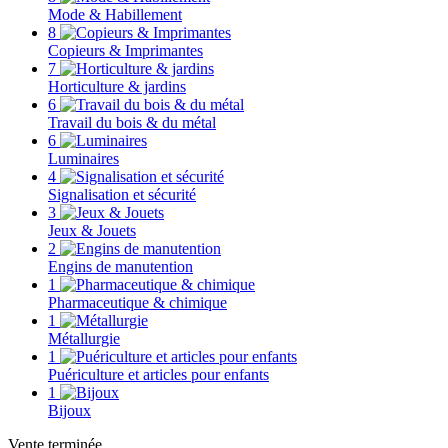
Mode & Habillement
8
Copieurs & Imprimantes
7
Horticulture & jardins
6
Travail du bois & du métal
6
Luminaires
4
Signalisation et sécurité
3
Jeux & Jouets
2
Engins de manutention
1
Pharmaceutique & chimique
1
Métallurgie
1
Puériculture et articles pour enfants
1
Bijoux
Vente terminée