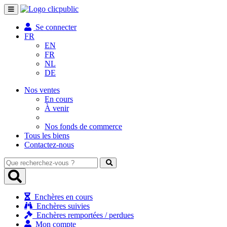
Toggle
navigation
Se connecter
FR
EN
FR
NL
DE
Nos ventes
En cours
À venir
Nos fonds de commerce
Tous les biens
Contactez-nous
Que
recherchez-
vous
?
Enchères en cours
Enchères suivies
Enchères remportées / perdues
Mon compte