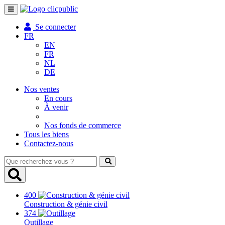
Toggle
navigation
Se connecter
FR
EN
FR
NL
DE
Nos ventes
En cours
À venir
Nos fonds de commerce
Tous les biens
Contactez-nous
Que
recherchez-
vous
?
400
Construction & génie civil
374
Outillage