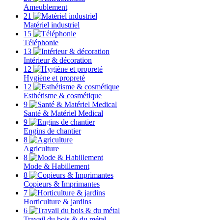
Ameublement
21
Matériel industriel
15
Téléphonie
13
Intérieur & décoration
12
Hygiène et propreté
12
Esthétisme & cosmétique
9
Santé & Matériel Medical
9
Engins de chantier
8
Agriculture
8
Mode & Habillement
8
Copieurs & Imprimantes
7
Horticulture & jardins
6
Travail du bois & du métal