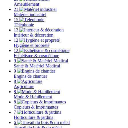
Ameublement
21
Matériel industriel
15
Téléphonie
13
Intérieur & décoration
12
Hygiène et propreté
12
Esthétisme & cosmétique
9
Santé & Matériel Medical
9
Engins de chantier
8
Agriculture
8
Mode & Habillement
8
Copieurs & Imprimantes
7
Horticulture & jardins
6
Travail du bois & du métal