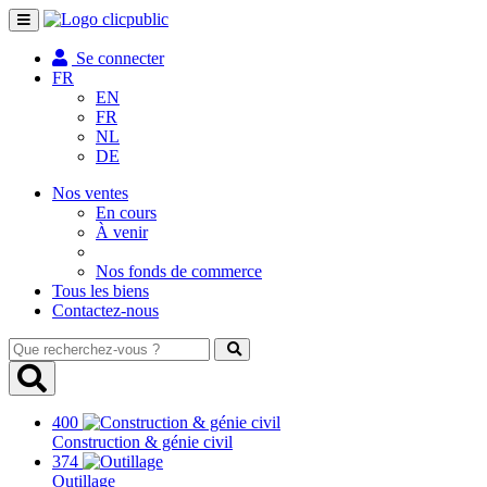
Toggle
navigation
Se connecter
FR
EN
FR
NL
DE
Nos ventes
En cours
À venir
Nos fonds de commerce
Tous les biens
Contactez-nous
Que
recherchez-
vous
?
400
Construction & génie civil
374
Outillage