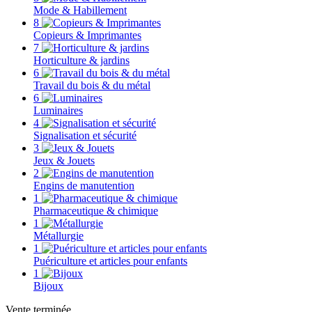
Mode & Habillement
8
Copieurs & Imprimantes
7
Horticulture & jardins
6
Travail du bois & du métal
6
Luminaires
4
Signalisation et sécurité
3
Jeux & Jouets
2
Engins de manutention
1
Pharmaceutique & chimique
1
Métallurgie
1
Puériculture et articles pour enfants
1
Bijoux
Vente terminée