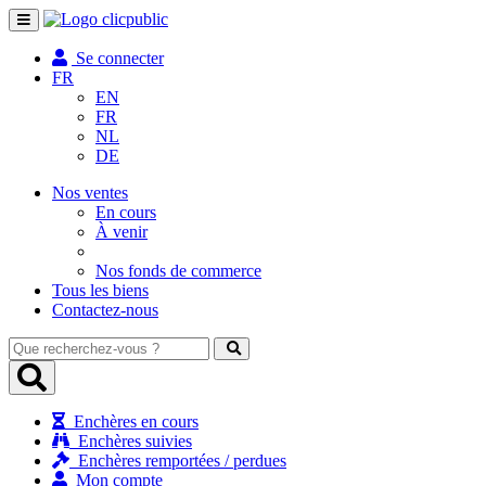
Toggle
navigation
Se connecter
FR
EN
FR
NL
DE
Nos ventes
En cours
À venir
Nos fonds de commerce
Tous les biens
Contactez-nous
Que
recherchez-
vous
?
Enchères en cours
Enchères suivies
Enchères remportées / perdues
Mon compte