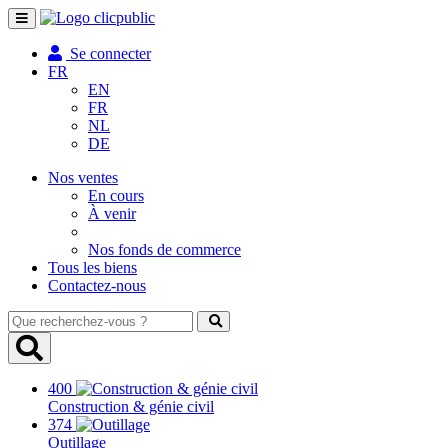
Toggle
navigation
Se connecter
FR
EN
FR
NL
DE
Nos ventes
En cours
À venir
Nos fonds de commerce
Tous les biens
Contactez-nous
Que
recherchez-
vous
?
400
Construction & génie civil
374
Outillage