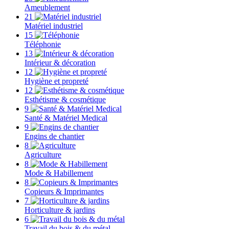
Ameublement
21
Matériel industriel
15
Téléphonie
13
Intérieur & décoration
12
Hygiène et propreté
12
Esthétisme & cosmétique
9
Santé & Matériel Medical
9
Engins de chantier
8
Agriculture
8
Mode & Habillement
8
Copieurs & Imprimantes
7
Horticulture & jardins
6
Travail du bois & du métal