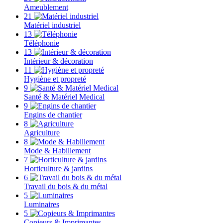
Ameublement
21
Matériel industriel
13
Téléphonie
13
Intérieur & décoration
11
Hygiène et propreté
9
Santé & Matériel Medical
9
Engins de chantier
8
Agriculture
8
Mode & Habillement
7
Horticulture & jardins
6
Travail du bois & du métal
5
Luminaires
5
Copieurs & Imprimantes