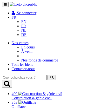
Toggle
navigation
Se connecter
FR
EN
FR
NL
DE
Nos ventes
En cours
À venir
Nos fonds de commerce
Tous les biens
Contactez-nous
Que
recherchez-
vous
?
400
Construction & génie civil
353
Outillage