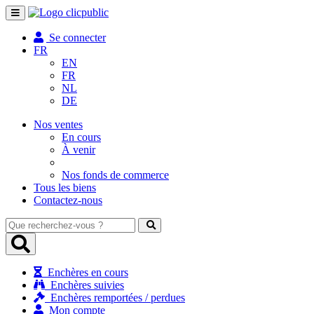
Toggle
navigation
Se connecter
FR
EN
FR
NL
DE
Nos ventes
En cours
À venir
Nos fonds de commerce
Tous les biens
Contactez-nous
Que
recherchez-
vous
?
Enchères en cours
Enchères suivies
Enchères remportées / perdues
Mon compte