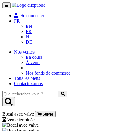
Toggle
navigation
Se connecter
FR
EN
FR
NL
DE
Nos ventes
En cours
À venir
Nos fonds de commerce
Tous les biens
Contactez-nous
Que
recherchez-
vous
?
Bocal avec valve
Suivre
Vente terminée