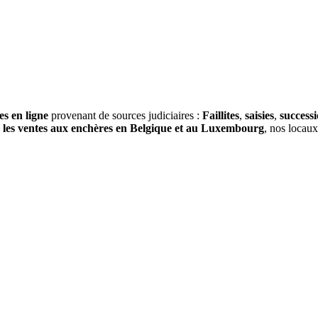
es en ligne
provenant de sources judiciaires :
Faillites
,
saisies
,
success
s
les ventes aux enchères en Belgique et au Luxembourg
, nos locau