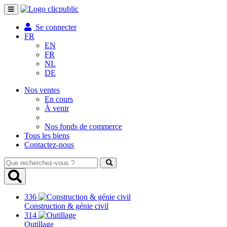
Toggle
navigation
Se connecter
FR
EN
FR
NL
DE
Nos ventes
En cours
À venir
Nos fonds de commerce
Tous les biens
Contactez-nous
Que
recherchez-
vous
?
336
Construction & génie civil
314
Outillage