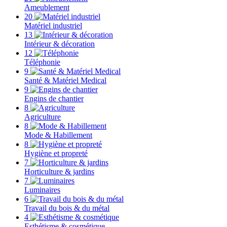
Ameublement
20
Matériel industriel
13
Intérieur & décoration
12
Téléphonie
9
Santé & Matériel Medical
9
Engins de chantier
8
Agriculture
8
Mode & Habillement
8
Hygiène et propreté
7
Horticulture & jardins
7
Luminaires
6
Travail du bois & du métal
4
Esthétisme & cosmétique